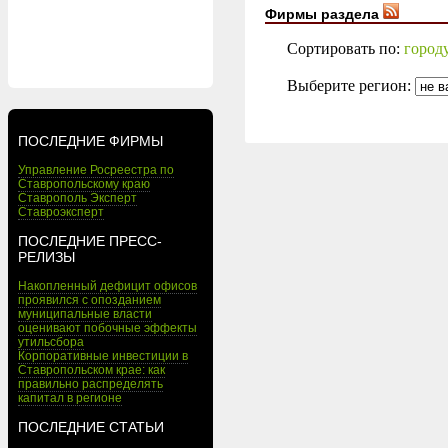
Фирмы раздела
Сортировать по:
город
Выберите регион:
ПОСЛЕДНИЕ ФИРМЫ
Управление Росреестра по
Ставропольскому краю
Ставрополь Эксперт
Ставроэксперт
ПОСЛЕДНИЕ ПРЕСС-
РЕЛИЗЫ
Накопленный дефицит офисов
проявился с опозданием
муниципальные власти
оценивают побочные эффекты
утильсбора
Корпоративные инвестиции в
Ставропольском крае: как
правильно распределять
капитал в регионе
ПОСЛЕДНИЕ СТАТЬИ