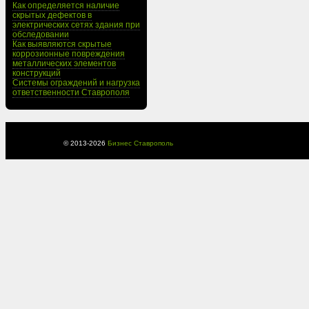
Как определяется наличие
скрытых дефектов в
электрических сетях здания при
обследовании
Как выявляются скрытые
коррозионные повреждения
металлических элементов
конструкций
Системы ограждений и нагрузка
ответственности Ставрополя
© 2013-
2026
Бизнес Ставрополь