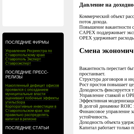
Давление на доходн
Коммерческий объект расс
поток дохода.
Повышение вакантности с
CAPEX поддерживает эксп
OPEX удерживает расходы,
ПОСЛЕДНИЕ ФИРМЫ
Смена экономич
Управление Росреестра по
Ставропольскому краю
Ставрополь Эксперт
Ставроэксперт
Вакантность перестает бы
ПОСЛЕДНИЕ ПРЕСС-
простаивает.
РЕЛИЗЫ
Структура договоров и ин
Рост простоя повышает це
Накопленный дефицит офисов
Доходность фиксируется т
проявился с опозданием
муниципальные власти
Управление ставкой и OP
оценивают побочные эффекты
Эффективная модернизаци
утильсбора
В долгой динамике ROIC з
Корпоративные инвестиции в
Ставропольском крае: как
Финансовое управление з
правильно распределять
устойчивость.
капитал в регионе
Доходность объекта удер
Капитал работает только п
ПОСЛЕДНИЕ СТАТЬИ