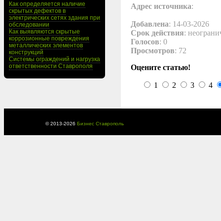
Как определяется наличие
Адрес источника
:
скрытых дефектов в
электрических сетях здания при
Добавлена
: 14-03-2026
обследовании
Как выявляются скрытые
Срок действия
: неограни
коррозионные повреждения
Голосов
: 0
металлических элементов
Просмотров
: 72
конструкций
Системы ограждений и нагрузка
ответственности Ставрополя
Оцените статью!
1
2
3
4
© 2013-
2026
Бизнес Ставрополь