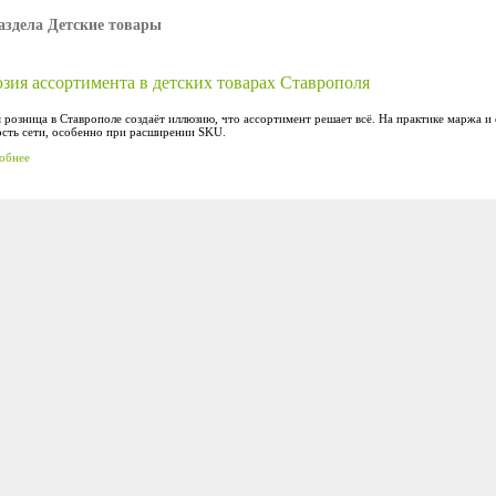
аздела Детские товары
зия ассортимента в детских товарах Ставрополя
 розница в Ставрополе создаёт иллюзию, что ассортимент решает всё. На практике маржа 
ость сети, особенно при расширении SKU.
обнее