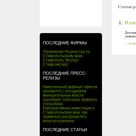
Статьи р
1.
Иллю
Детская
уязвим
ПОСЛЕДНИЕ ФИРМЫ
...
подр
Управление Росреестра по
Ставропольскому краю
Ставрополь Эксперт
Ставроэксперт
ПОСЛЕДНИЕ ПРЕСС-
РЕЛИЗЫ
Накопленный дефицит офисов
проявился с опозданием
муниципальные власти
оценивают побочные эффекты
утильсбора
Корпоративные инвестиции в
Ставропольском крае: как
правильно распределять
капитал в регионе
ПОСЛЕДНИЕ СТАТЬИ