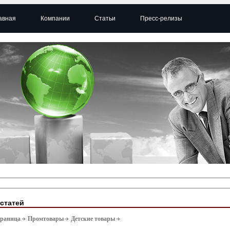
авная
Компании
Статьи
Пресс-релизы
 статей
траница
Промтовары
Детские товары