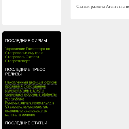
Статьи раздела Агентства 
ПОСЛЕДНИЕ ФИРМЫ
Управление Росреестра по
Ставропольскому краю
Ставрополь Эксперт
Ставроэксперт
ПОСЛЕДНИЕ ПРЕСС-
РЕЛИЗЫ
Накопленный дефицит офисов
проявился с опозданием
муниципальные власти
оценивают побочные эффекты
утильсбора
Корпоративные инвестиции в
Ставропольском крае: как
правильно распределять
капитал в регионе
ПОСЛЕДНИЕ СТАТЬИ