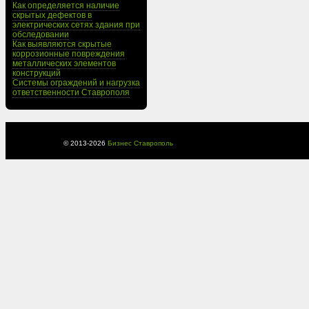
Как определяется наличие
скрытых дефектов в
электрических сетях здания при
обследовании
Как выявляются скрытые
коррозионные повреждения
металлических элементов
конструкций
Системы ограждений и нагрузка
ответственности Ставрополя
© 2013-
2026
Бизнес Ставрополь