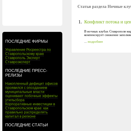
Статьи раздела Ночные кл
1.
Конфликт потока и це
В ночных клубах Ставрополя мар
компенсирует снижение заполня
ПОСЛЕДНИЕ ФИРМЫ
...
подробнее
Управление Росреестра по
Ставропольскому краю
Ставрополь Эксперт
Ставроэксперт
ПОСЛЕДНИЕ ПРЕСС-
РЕЛИЗЫ
Накопленный дефицит офисов
проявился с опозданием
муниципальные власти
оценивают побочные эффекты
утильсбора
Корпоративные инвестиции в
Ставропольском крае: как
правильно распределять
капитал в регионе
ПОСЛЕДНИЕ СТАТЬИ