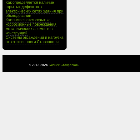
Как определяется наличие
скрытых дефектов в
электрических сетях здания при
обследовании
Как выявляются скрытые
коррозионные повреждения
металлических элементов
конструкций
Системы ограждений и нагрузка
ответственности Ставрополя
© 2013-
2026
Бизнес Ставрополь