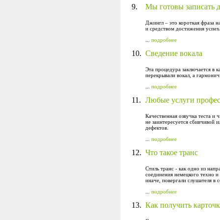
9.
Мы готовы записать д
Джингл – это короткая фраза н
и средством достижения успех
...
подробнее
10.
Сведение вокала
Эта процедура заключается в 
перекрывали вокал, а гармони
...
подробнее
11.
Любые услуги профес
Качественная озвучка теста и
не заинтересуется сбивчивой и
дефектов.
...
подробнее
12.
Что такое транс
Стиль транс - как одно из нап
соединения немецкого техно и 
иначе, повергали слушателя в 
...
подробнее
13.
Как получить карточ