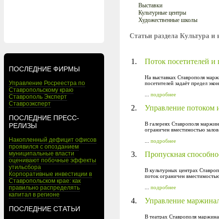
Выставки
Культурные центры
Художественные школы
Статьи раздела Культура и 
1.
Поток посетителей и
ПОСЛЕДНИЕ ФИРМЫ
На выставках Ставрополя марж
Управление Росреестра по
посетителей задаёт предел эко
Ставропольскому краю
...
подробнее
Ставрополь Эксперт
Ставроэксперт
2.
Управление потоком 
ПОСЛЕДНИЕ ПРЕСС-
В галереях Ставрополя маржин
РЕЛИЗЫ
ограничен вместимостью залов
Накопленный дефицит офисов
...
подробнее
проявился с опозданием
муниципальные власти
3.
Пропускная способно
оценивают побочные эффекты
утильсбора
В культурных центрах Ставроп
Корпоративные инвестиции в
поток ограничен вместимость
Ставропольском крае: как
правильно распределять
...
подробнее
капитал в регионе
4.
Управление маржинал
ПОСЛЕДНИЕ СТАТЬИ
В театрах Ставрополя маржина