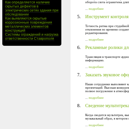
Как определяется наличие
оборота слота ограничена длит
скрытых дефектов в
...
подробнее
электрических сетях здания при
обследовании
5.
Инструмент контроля 
Как выявляются скрытые
коррозионные повреждения
Точность ритма при студийной
металлических элементов
отклонения по времени создаю
конструкций
редактирования.
Системы ограждений и нагрузка
ответственности Ставрополя
...
подробнее
6.
Рекламные ролики дл
Трансляция в транспорте ауди
информацию.
...
подробнее
7.
Заказать звуковое оф
Наши сотрудники выполняют ка
презентаций. Высокая конкуре
полное погружение в атмосфер
...
подробнее
8.
Сведение мультитрек
Когда сводится мультитрек, вы
музыкальный образ, в котором
...
подробнее