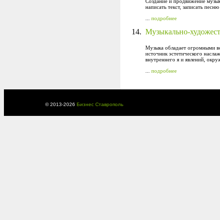
Создание и продвижение музык
написать текст, записать песню
...
подробнее
14.
Музыкально-художест
Музыка обладает огромными во
источник эстетического насла
внутреннего я и явлений, окр
...
подробнее
© 2013-
2026
Бизнес Ставрополь