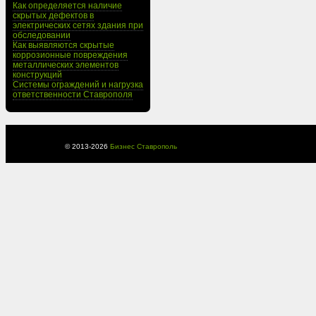
Как определяется наличие
скрытых дефектов в
электрических сетях здания при
обследовании
Как выявляются скрытые
коррозионные повреждения
металлических элементов
конструкций
Системы ограждений и нагрузка
ответственности Ставрополя
© 2013-
2026
Бизнес Ставрополь